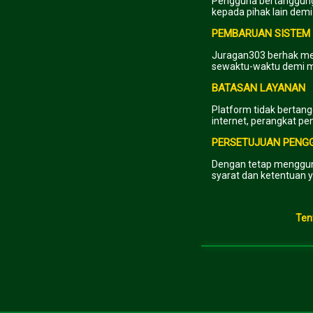
Pengguna bertanggung
kepada pihak lain de
PEMBARUAN SISTEM
Juragan303 berhak me
sewaktu-waktu demi me
BATASAN LAYANAN
Platform tidak bertang
internet, perangkat p
PERSETUJUAN PENG
Dengan tetap mengguna
syarat dan ketentuan y
Ten