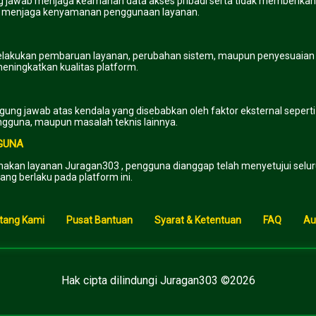
 jawab menjaga keamanan data akses pribadi serta tidak memberikan
mi menjaga kenyamanan penggunaan layanan.
lakukan pembaruan layanan, perubahan sistem, maupun penyesuaian 
ningkatkan kualitas platform.
gung jawab atas kendala yang disebabkan oleh faktor eksternal sepert
engguna, maupun masalah teknis lainnya.
GUNA
kan layanan Juragan303 , pengguna dianggap telah menyetujui seluru
ang berlaku pada platform ini.
tang Kami
Pusat Bantuan
Syarat & Ketentuan
FAQ
Au
Hak cipta dilindungi Juragan303 ©2026